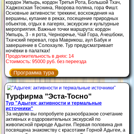
кордон Умпырь, кордон Третья Рота, Большой Тхач,
Хаджохская Теснина, Яворова поляна, гора Фишт.
Основные активности: треккинг, восхождения на
вершины, купание в реках, посещение природных
объектов, отдых в лагерях, экскурсии и культурные
мероприятия. Важные точки маршрута: кордон
Умпырь, 3 - я рота, Черноречье, Чай Гора, Ачешбоки,
Тхачский перевал, гора Маврикош, аул Бабук и
завершение в Солохауле. Тур предусматривает
ночёвки в палатках!
Продолжительность в днях: 14
Стоимость: 95000 руб. без переезда
Программа тура
Турфирма "Эста-Тосно"
Тур "Адыгея: активности и термальные
источники"
За неделю вы попробуете разнообразное сочетание
активных и оздоровительных экскурсий по
живописной природе Адыгеи. Первая половина дня
посвящена знакомству с красотами Горной Адыгеи, а