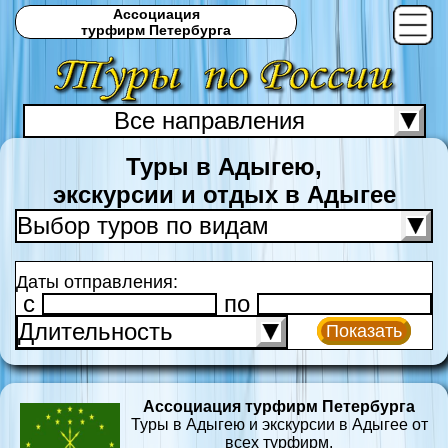
Ассоциация
турфирм Петербурга
Все направления
С
Туры в Адыгею,
экскурсии и отдых в Адыгее
Выбор туров по видам
Даты отправления:
c
по
Длительность
Показать
Ассоциация турфирм Петербурга
Туры в Адыгею и экскурсии в Адыгее от
всех турфирм.