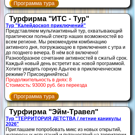
Программа тура
Турфирма "ИТС - Тур"
Тур "Калейдоскоп приключений"
Представляем мультиактивный тур, охватывающий
практически полный спектр наших возможностей во
всем регионе. Мы рекомендуем комбинацию
активного дня, погружающую в приключения с утра и
до позднего вечера. В нём всё включено!
Разнообразное сочетание активностей в сжатый срок.
Каждый новый день встретит вас новой программой.
Хотите увидеть горную Адыгею в приключенческом
режиме? Присоединяйтесь!
Продолжительность в днях: 8
Стоимость: 93000 руб. без переезда
Программа тура
Турфирма "Эйм-Травел"
Тур "ТЕРРИТОРИЯ ДЕТСТВА / летние каникулы
2026"
Приглашаем попробовать микс из новых открытий,
интересных испытаний и путешествий на территории