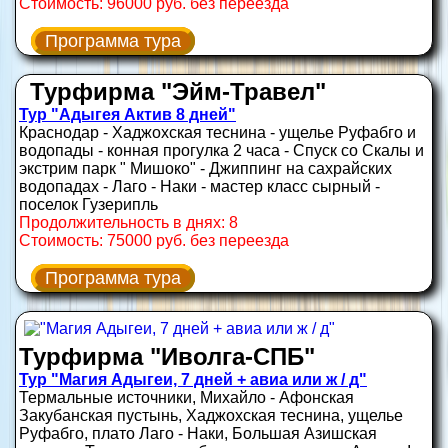
Стоимость: 96000 руб. без переезда
Программа тура
Турфирма "Эйм-Травел"
Тур "Адыгея Актив 8 дней"
Краснодар - Хаджохская теснина - ущелье Руфабго и
водопады - конная прогулка 2 часа - Спуск со Скалы и
экстрим парк " Мишоко" - Джиппинг на сахрайских
водопадах - Лаго - Наки - мастер класс сырный -
поселок Гузерипль
Продолжительность в днях: 8
Стоимость: 75000 руб. без переезда
Программа тура
Турфирма "Иволга-СПБ"
Тур "Магия Адыгеи, 7 дней + авиа или ж / д"
Термальные источники, Михайло - Афонская
Закубанская пустынь, Хаджохская теснина, ущелье
Руфабго, плато Лаго - Наки, Большая Азишская