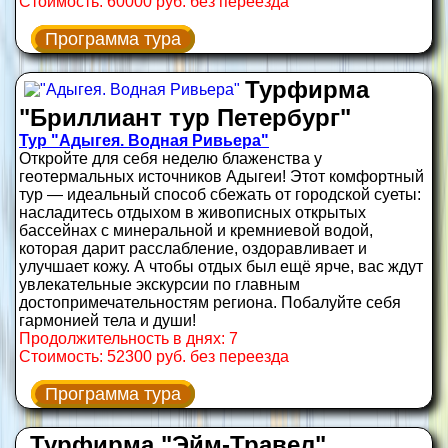
Стоимость: 60000 руб. без переезда
Программа тура
Турфирма
"Бриллиант тур Петербург"
Тур "Адыгея. Водная Ривьера"
Откройте для себя неделю блаженства у
геотермальных источников Адыгеи! Этот комфортный
тур — идеальный способ сбежать от городской суеты:
насладитесь отдыхом в живописных открытых
бассейнах с минеральной и кремниевой водой,
которая дарит расслабление, оздоравливает и
улучшает кожу. А чтобы отдых был ещё ярче, вас ждут
увлекательные экскурсии по главным
достопримечательностям региона. Побалуйте себя
гармонией тела и души!
Продолжительность в днях: 7
Стоимость: 52300 руб. без переезда
Программа тура
Турфирма "Эйм-Травел"