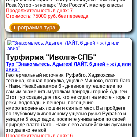
Роза Хутор - этнопарк “Моя Россия”, мастер классы
Продолжительность в днях: 7
Стоимость: 75000 руб. без переезда
Программа тура
Турфирма "Иволга-СПБ"
Тур "Знакомьтесь, Адыгея! ЛАЙТ, 6 дней + ж / д или
авиа"
Геотермальный источник, Руфабго, Хаджохская
теснина, конная прогулка, ущелье Мишоко, плато Лаго
- Наки. Незабываемое 6 - дневное путешествие по
самым знаменитым уголкам природы горной Адыгеи.
Этот тур создан для тех, кто не сидит на месте - горы и
реки, водопады и пещеры, посещение
умиротворенных лощин и святых мест. Вы пройдете
по глубокому живописному ущелью ручья Руфабго и
увидите 5 водопадов, посетите уникальное по своей
природе плато Лаго - Наки с его альпийскими лугами и
это далеко не всё
Продолжительность в днях: 6