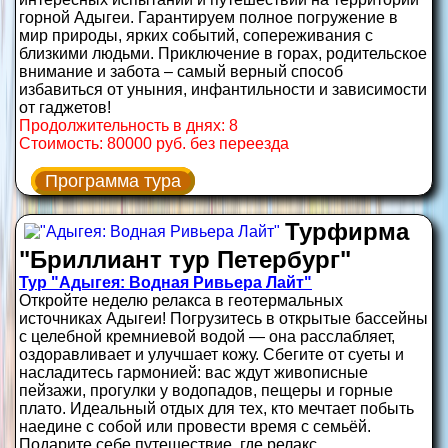
горной Адыгеи. Гарантируем полное погружение в
мир природы, ярких событий, сопереживания с
близкими людьми. Приключение в горах, родительское
внимание и забота – самый верный способ
избавиться от уныния, инфантильности и зависимости
от гаджетов!
Продолжительность в днях: 8
Стоимость: 80000 руб. без переезда
Программа тура
Турфирма
"Бриллиант тур Петербург"
Тур "Адыгея: Водная Ривьера Лайт"
Откройте неделю релакса в геотермальных
источниках Адыгеи! Погрузитесь в открытые бассейны
с целебной кремниевой водой — она расслабляет,
оздоравливает и улучшает кожу. Сбегите от суеты и
насладитесь гармонией: вас ждут живописные
пейзажи, прогулки у водопадов, пещеры и горные
плато. Идеальный отдых для тех, кто мечтает побыть
наедине с собой или провести время с семьёй.
Подарите себе путешествие, где релакс