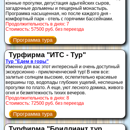
конные прогулки, дегустация адыгейских сыров,
загадочные дольмены и пещерный монастырь.
Программа насыщенная, но после каждого дня -
комфортный парк - отель с горячими бассейнами.
Продолжительность в днях: 7
Стоимость: 57500 руб. без переезда
Программа тура
Турфирма "ИТС - Тур"
Тур "Едем в горы"
Именно для вас этот интересный и очень доступный
экскурсионно - приключенческий тур! В нем все:
залитые солнцем высокие, ослепительно красивые
вершины гор, водопады глубоких ущелий, неспешные
прогулки по плато. А еще, уют лесного домика, живого
огня и безмятежность тихих вечеров.
Продолжительность в днях: 8
Стоимость: 72500 руб. без переезда
Программа тура
Турфирма "Бриллиант тур