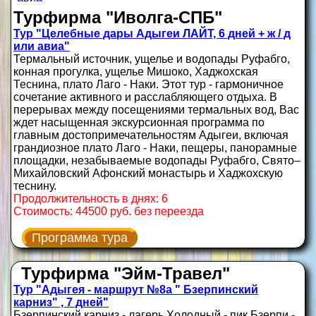
Турфирма "Иволга-СПБ"
Тур "Целебные дары Адыгеи ЛАЙТ, 6 дней + ж / д
или авиа"
Термальный источник, ущелье и водопады Руфабго,
конная прогулка, ущелье Мишоко, Хаджохская
Теснина, плато Лаго - Наки. Этот тур - гармоничное
сочетание активного и расслабляющего отдыха. В
перерывах между посещениями термальных вод, Вас
ждет насыщенная экскурсионная программа по
главным достопримечательностям Адыгеи, включая
грандиозное плато Лаго - Наки, пещеры, панорамные
площадки, незабываемые водопады Руфабго, Свято–
Михайловский Афонский монастырь и Хаджохскую
теснину.
Продолжительность в днях: 6
Стоимость: 44500 руб. без переезда
Программа тура
Турфирма "Эйм-Травел"
Тур "Адыгея - маршрут №8а " Бзерпинский
карниз" , 7 дней"
Бзерпинский карниз - лагерь Холодный - пик Бзерпи -