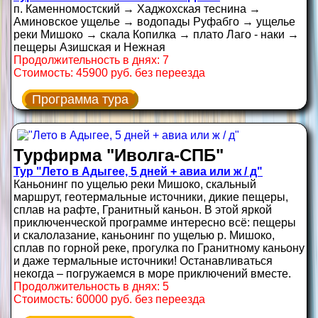
п. Каменномостский → Хаджохская теснина →
Аминовское ущелье → водопады Руфабго → ущелье
реки Мишоко → скала Копилка → плато Лаго - наки →
пещеры Азишская и Нежная
Продолжительность в днях: 7
Стоимость: 45900 руб. без переезда
Программа тура
Турфирма "Иволга-СПБ"
Тур "Лето в Адыгее, 5 дней + авиа или ж / д"
Каньонинг по ущелью реки Мишоко, скальный
маршрут, геотермальные источники, дикие пещеры,
сплав на рафте, Гранитный каньон. В этой яркой
приключенческой программе интересно всё: пещеры
и скалолазание, каньонинг по ущелью р. Мишоко,
сплав по горной реке, прогулка по Гранитному каньону
и даже термальные источники! Останавливаться
некогда – погружаемся в море приключений вместе.
Продолжительность в днях: 5
Стоимость: 60000 руб. без переезда