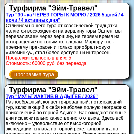
Турфирма "Эйм-Травел"
Тур "30 - ка ЧЕРЕЗ ГОРЫ К МОРЮ / 2026 5 дней / 4
ночи / 4 активных дня"
Отличием нашего тура от классической тридцатки,
является восхождения на вершину горы Оштен, мы
переваливаем через вершину, не теряем время на
возвращение по своим же следам. Маршрут по -
прежнему прекрасен и только приобрел новую
«изюминку», стал более доступен и интересен.
Продолжительность в днях: 5
Стоимость: 60000 руб. без переезда
Программа тура
Турфирма "Эйм-Травел"
Тур "МУЛЬТИАКТИВ В АДЫГЕЕ / 2026"
Разнообразный, концентрированный, потрясающий
тур, включающий в себя наиболее полную географию
приключений по горной Адыгее. Вас ожидают полные
дни исключительно качественного отдыха. Здесь всё
включено – удовольствие от высокогорной
экспедиции, сплава по горной реке, каньонинга по