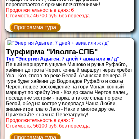
переплетается с яркими впечатлениями!
Продолжительность в днях: 6
Стоимость: 46700 руб. без переезда
Программа тура
Турфирма "Иволга-СПБ"
Тур "Энергия Адыгеи, 7 дней + авиа или ж / д"
Пеший маршрут в ущелье Мишоко и ручья Руфабго,
хайкинг до грота Череп, конный маршрут через хребет
Уна - Коз, сплав по реке Белой, Азишская пещера. В
туре будет хайкинг до Водопадов Руфабго и скалы
Череп, пешее восхождение на гору Монах, конный
маршрут по хребту Уна - Коз до скалы Чертов палец,
посещение экстрим - парка, а также сплав по реке
Белой, обед на костре у водопада Чаша Любви,
знаменитое плато Лаго - Наки и многое другое.
Приезжайте к нам на Перезагрузку!
Продолжительность в днях: 7
Стоимость: 56100 руб. без переезда
Программа тура