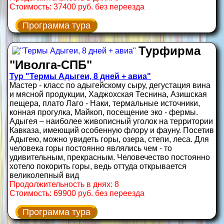
Стоимость: 37400 руб. без переезда
Программа тура
Турфирма
"Иволга-СПБ"
Тур "Термы Адыгеи, 8 дней + авиа"
Мастер - класс по адыгейскому сыру, дегустация вина
и мясной продукции, Хаджохская Теснина, Азишская
пещера, плато Лаго - Наки, термальные источники,
конная прогулка, Майкоп, посещение эко - фермы.
Адыгея – наиболее живописный уголок на территории
Кавказа, имеющий особенную флору и фауну. Посетив
Адыгею, можно увидеть горы, озера, степи, леса. Для
человека горы постоянно являлись чем - то
удивительным, прекрасным. Человечество постоянно
хотело покорить горы, ведь оттуда открывается
великолепный вид
Продолжительность в днях: 8
Стоимость: 69900 руб. без переезда
Программа тура