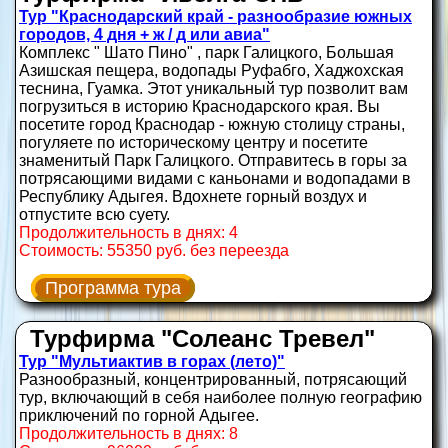
Тур "Краснодарский край - разнообразие южных
городов, 4 дня + ж / д или авиа"
Комплекс " Шато Пино" , парк Галицкого, Большая
Азишская пещера, водопады Руфабго, Хаджохская
теснина, Гуамка. Этот уникальный тур позволит вам
погрузиться в историю Краснодарского края. Вы
посетите город Краснодар - южную столицу страны,
погуляете по историческому центру и посетите
знаменитый Парк Галицкого. Отправитесь в горы за
потрясающими видами с каньонами и водопадами в
Республику Адыгея. Вдохнете горный воздух и
отпустите всю суету.
Продолжительность в днях: 4
Стоимость: 55350 руб. без переезда
Программа тура
Турфирма "Солеанс Тревел"
Тур "Мультиактив в горах (лето)"
Разнообразный, концентрированный, потрясающий
тур, включающий в себя наиболее полную географию
приключений по горной Адыгее.
Продолжительность в днях: 8