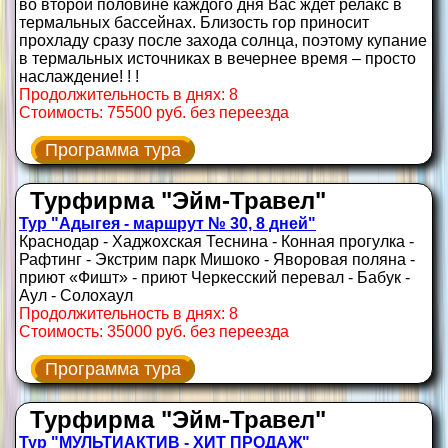
во второй половине каждого дня Вас ждет релакс в
термальных бассейнах. Близость гор приносит
прохладу сразу после захода солнца, поэтому купание
в термальных источниках в вечернее время – просто
наслаждение! ! !
Продолжительность в днях: 8
Стоимость: 75500 руб. без переезда
Программа тура
Турфирма "Эйм-Травел"
Тур "Адыгея - маршрут № 30, 8 дней"
Краснодар - Хаджохская Теснина - Конная прогулка -
Рафтинг - Экстрим парк Мишоко - Яворовая поляна -
приют «Фишт» - приют Черкесский перевал - Бабук -
Аул - Солохаул
Продолжительность в днях: 8
Стоимость: 35000 руб. без переезда
Программа тура
Турфирма "Эйм-Травел"
Тур "МУЛЬТИАКТИВ - ХИТ ПРОДАЖ"